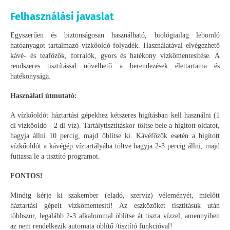
Felhasználási javaslat
Egyszerűen és biztonságosan használható, biológiailag lebomló
hatóanyagot tartalmazó vízkőoldó folyadék. Használatával elvégezhető
kávé- és teafőzők, forralók, gyors és hatékony vízkőmentesítése. A
rendszeres tisztítással növelhető a berendezések élettartama és
hatékonysága.
Használati útmutató:
A vízkőoldót háztartási gépekhez kétszeres higításban kell használni (1
dl vízkőoldó - 2 dl víz). Tartálytisztításkor töltse bele a higított oldatot,
hagyja állni 10 percig, majd öblítse ki. Kávéfőzők esetén a higított
vízkőoldót a kávégép víztartályába töltve hagyja 2-3 percig állni, majd
futtassa le a tisztító programot.
FONTOS!
Mindig kérje ki szakember (eladó, szervíz) véleményét, mielőtt
háztartási gépeit vízkőmentesíti! Az eszközöket tisztításuk után
többször, legalább 2-3 alkalommal öblítse át tiszta vízzel, amennyiben
az nem rendelkezik automata öblítő /tisztító funkcióval!