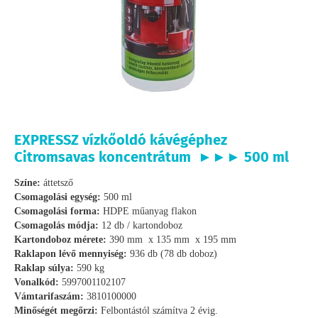
EXPRESSZ vízkőoldó kávégéphez
Citromsavas koncentrátum ►►► 500 ml
Színe:
áttetsző
Csomagolási egység:
500 ml
Csomagolási forma:
HDPE műanyag flakon
Csomagolás módja:
12 db / kartondoboz
Kartondoboz mérete:
390 mm x 135 mm x 195 mm
Raklapon lévő mennyiség:
936 db (78 db doboz)
Raklap súlya:
590 kg
Vonalkód:
5997001102107
Vámtarifaszám:
3810100000
Minőségét megőrzi:
Felbontástól számítva 2 évig.