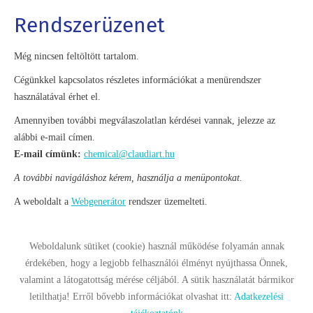
Rendszerüzenet
Még nincsen feltöltött tartalom.
Cégünkkel kapcsolatos részletes információkat a menürendszer
használatával érhet el.
Amennyiben további megválaszolatlan kérdései vannak, jelezze az
alábbi e-mail címen.
E-mail címünk:
chemical@claudiart.hu
A további navigáláshoz kérem, használja a menüpontokat.
A weboldalt a
Webgenerátor
rendszer üzemelteti.
Weboldalunk sütiket (cookie) használ működése folyamán annak
érdekében, hogy a legjobb felhasználói élményt nyújthassa Önnek,
Oldal információk
Adatkezelési tájékoztató
Impresszum
valamint a látogatottság mérése céljából. A sütik használatát bármikor
letilthatja! Erről bővebb információkat olvashat itt:
Adatkezelési
Sütik kezelése